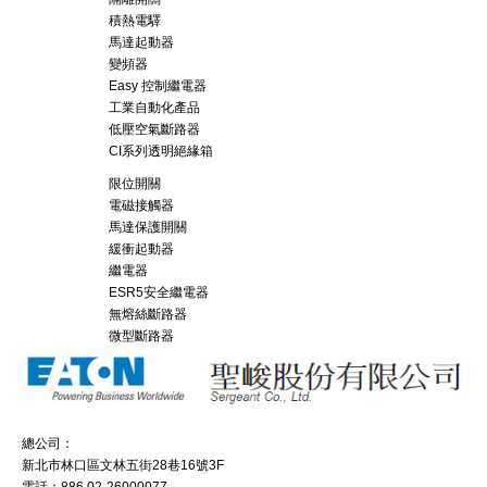
積熱電驛
馬達起動器
變頻器
Easy 控制繼電器
工業自動化產品
低壓空氣斷路器
CI系列透明絕緣箱
限位開關
電磁接觸器
馬達保護開關
緩衝起動器
繼電器
ESR5安全繼電器
無熔絲斷路器
微型斷路器
總公司：
新北市林口區文林五街28巷16號3F