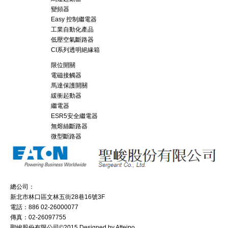
變頻器
Easy 控制繼電器
工業自動化產品
低壓空氣斷路器
CI系列透明絕緣箱
限位開關
電磁接觸器
馬達保護開關
緩衝起動器
繼電器
ESR5安全繼電器
無熔絲斷路器
微型斷路器
總公司：
新北市林口區文林五街28巷16號3F
電話：886 02-26000077
傳真：02-26097755
聖峻股份有限公司©2015 Designed by Atteipo