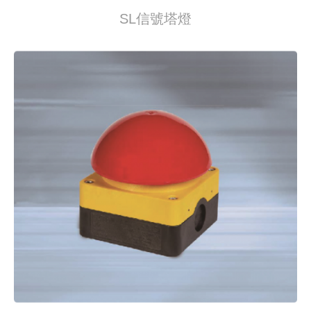
SL信號塔燈