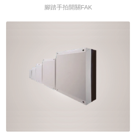
腳踏手拍開關FAK