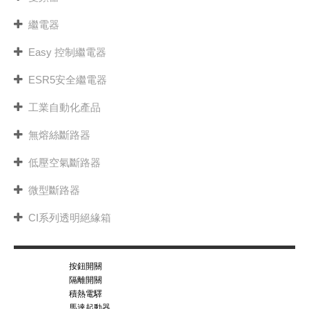
繼電器
Easy 控制繼電器
ESR5安全繼電器
工業自動化產品
無熔絲斷路器
低壓空氣斷路器
微型斷路器
CI系列透明絕緣箱
按鈕開關
隔離開關
積熱電驛
馬達起動器