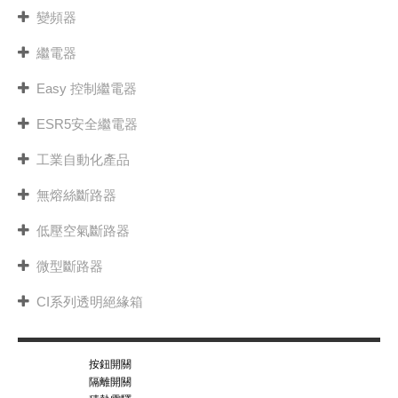
變頻器
繼電器
Easy 控制繼電器
ESR5安全繼電器
工業自動化產品
無熔絲斷路器
低壓空氣斷路器
微型斷路器
CI系列透明絕緣箱
按鈕開關
隔離開關