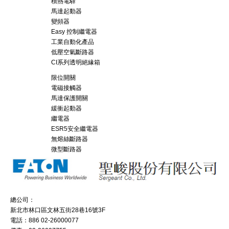
積熱電驛
馬達起動器
變頻器
Easy 控制繼電器
工業自動化產品
低壓空氣斷路器
CI系列透明絕緣箱
限位開關
電磁接觸器
馬達保護開關
緩衝起動器
繼電器
ESR5安全繼電器
無熔絲斷路器
微型斷路器
總公司：
新北市林口區文林五街28巷16號3F
電話：886 02-26000077