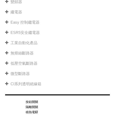
變頻器
繼電器
Easy 控制繼電器
ESR5安全繼電器
工業自動化產品
無熔絲斷路器
低壓空氣斷路器
微型斷路器
CI系列透明絕緣箱
按鈕開關
隔離開關
積熱電驛