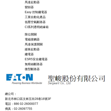
馬達起動器
變頻器
Easy 控制繼電器
工業自動化產品
低壓空氣斷路器
CI系列透明絕緣箱
限位開關
電磁接觸器
馬達保護開關
緩衝起動器
繼電器
ESR5安全繼電器
無熔絲斷路器
微型斷路器
總公司：
新北市林口區文林五街28巷16號3F
電話：886 02-26000077
傳真：02-26097755