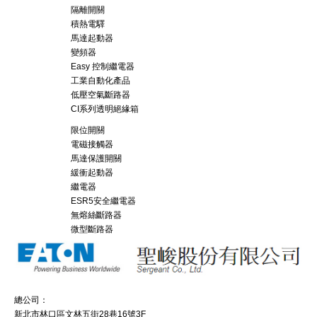
隔離開關
積熱電驛
馬達起動器
變頻器
Easy 控制繼電器
工業自動化產品
低壓空氣斷路器
CI系列透明絕緣箱
限位開關
電磁接觸器
馬達保護開關
緩衝起動器
繼電器
ESR5安全繼電器
無熔絲斷路器
微型斷路器
總公司：
新北市林口區文林五街28巷16號3F