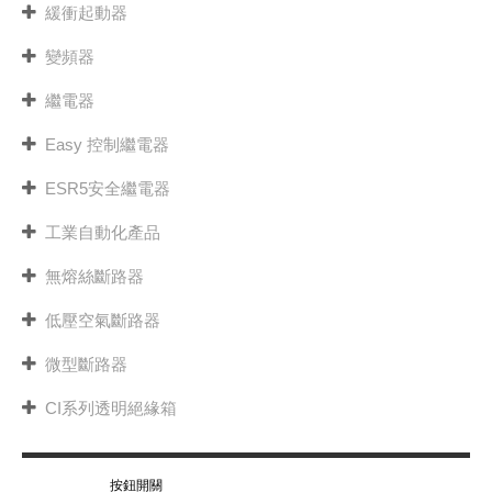
緩衝起動器
變頻器
繼電器
Easy 控制繼電器
ESR5安全繼電器
工業自動化產品
無熔絲斷路器
低壓空氣斷路器
微型斷路器
CI系列透明絕緣箱
按鈕開關