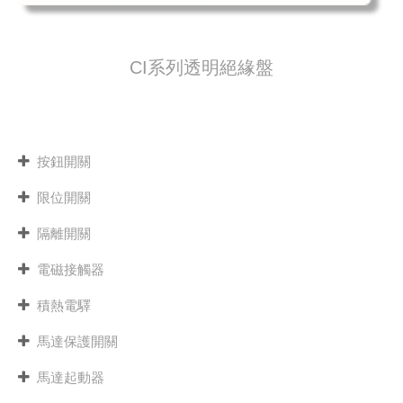
CI系列透明絕緣盤
按鈕開關
限位開關
隔離開關
電磁接觸器
積熱電驛
馬達保護開關
馬達起動器