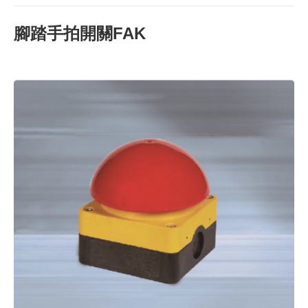
腳踏手拍開關FAK