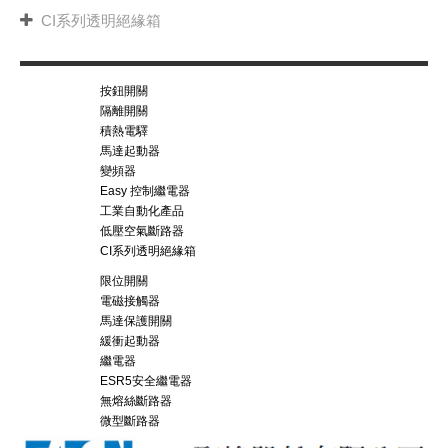
CI系列透明絕緣箱
按鈕開關
隔離開關
積熱電驛
馬達起動器
變頻器
Easy 控制繼電器
工業自動化產品
低壓空氣斷路器
CI系列透明絕緣箱
限位開關
電磁接觸器
馬達保護開關
緩衝起動器
繼電器
ESR5安全繼電器
無熔絲斷路器
微型斷路器