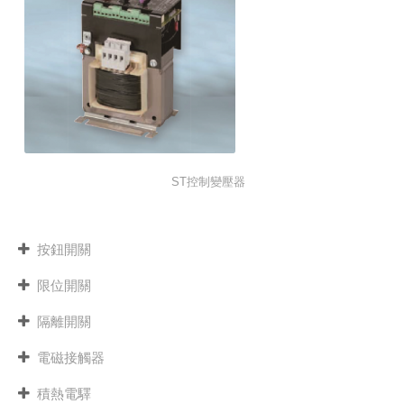
ST控制變壓器
按鈕開關
限位開關
隔離開關
電磁接觸器
積熱電驛