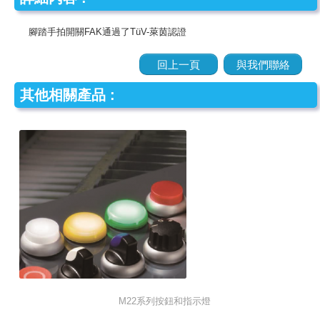
腳踏手拍開關FAK通過了TüV-萊茵認證
回上一頁
與我們聯絡
其他相關產品 :
M22系列按鈕和指示燈