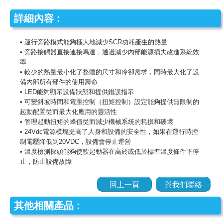
詳細內容 :
• 運行旁路模式能夠極大地減少SCR功耗產生的熱量
• 旁路接觸器直接連接馬達，通過減少內部能源損失改進系統效
率
• 較少的熱量最小化了整體的尺寸和冷卻需求，同時最大化了設
備內部所有部件的使用壽命
• LED能夠顯示設備狀態和提供錯誤指示
• 可變斜坡時間和電壓控制（扭矩控制）設定能夠提供無限制的
起動配置從而最大化應用的靈活性
• 管理起動扭矩的峰值從而減少機械系統的耗損和破壞
• 24Vdc電源模塊提高了人身和設備的安全性，如果在運行時控
制電壓降低到20VDC，設備會停止運營
• 溫度檢測探頭能夠使軟起動器在高於或低於標準溫度條件下停
止，​​防止設備故障
回上一頁
與我們聯絡
其他相關產品 :