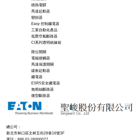
積熱電驛
馬達起動器
變頻器
Easy 控制繼電器
工業自動化產品
低壓空氣斷路器
CI系列透明絕緣箱
限位開關
電磁接觸器
馬達保護開關
緩衝起動器
繼電器
ESR5安全繼電器
無熔絲斷路器
微型斷路器
總公司：
新北市林口區文林五街28巷16號3F
電話：886 02-26000077