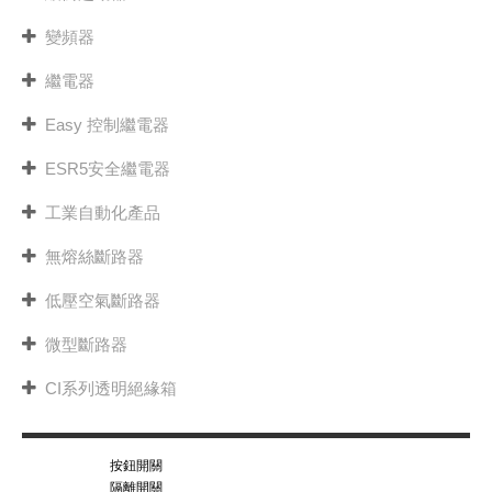
變頻器
繼電器
Easy 控制繼電器
ESR5安全繼電器
工業自動化產品
無熔絲斷路器
低壓空氣斷路器
微型斷路器
CI系列透明絕緣箱
按鈕開關
隔離開關